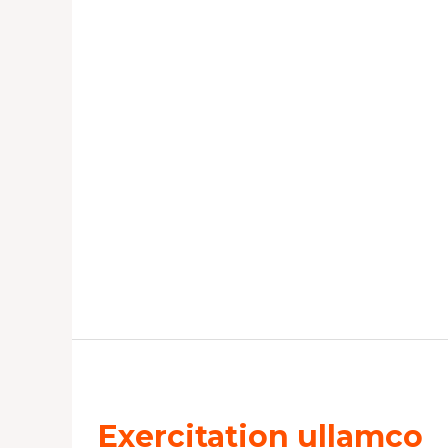
Exercitation
ullamco
Exercitation ullamco
laboris