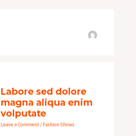
Labore
sed
Labore sed dolore
dolore
magna
magna aliqua enim
aliqua
volputate
enim
Leave a Comment
/
Fashion Shows
volputate