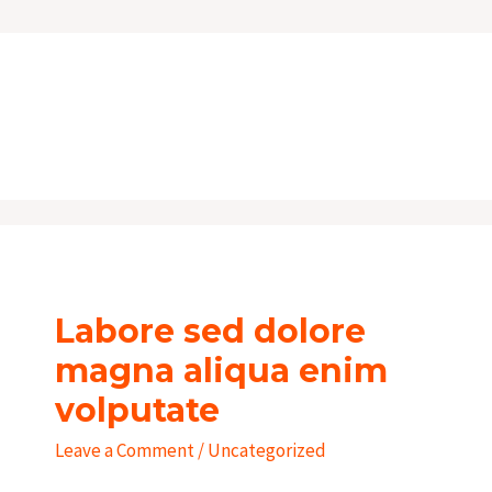
Labore
sed
Labore sed dolore
dolore
magna
magna aliqua enim
aliqua
volputate
enim
Leave a Comment
/
Uncategorized
volputate