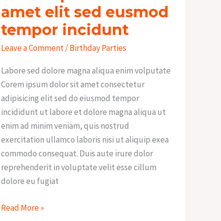
sit
amet elit sed eusmod
amet
tempor incidunt
elit
Leave a Comment
/
Birthday Parties
sed
eusmod
Labore sed dolore magna aliqua enim volputate
tempor
Corem ipsum dolor sit amet consectetur
incidunt
adipisicing elit sed do eiusmod tempor
incididunt ut labore et dolore magna aliqua ut
enim ad minim veniam, quis nostrud
exercitation ullamco laboris nisi ut aliquip exea
commodo consequat. Duis aute irure dolor
reprehenderit in voluptate velit esse cillum
dolore eu fugiat
Read More »